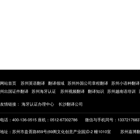
网站首页
苏州英语翻译
翻译领域
苏州外国公司章程翻译
苏州小语种翻译
州出国证件翻译
苏州海牙认证
苏州视频翻译
翻译知识
苏州越南语培训
友情链接：
海牙认证办理中心
长沙翻译公司
电话：400-136-0515 座机：0512-67302786
微信与手机同号：1337217683
地址：苏州市盘胥路859号(69阁文化创意产业园)D-2 幢1010室 苏州嘉