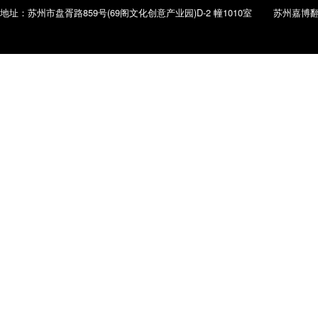
地址：苏州市盘胥路859号(69阁文化创意产业园)D-2 幢1010室 苏州嘉